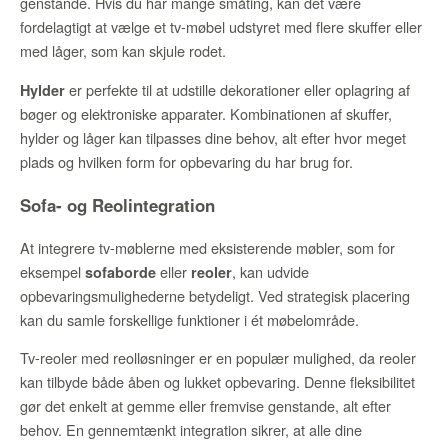
genstande. Hvis du har mange småting, kan det være
fordelagtigt at vælge et tv-møbel udstyret med flere skuffer eller
med låger, som kan skjule rodet.
er perfekte til at udstille dekorationer eller oplagring af
Hylder
bøger og elektroniske apparater. Kombinationen af skuffer,
hylder og låger kan tilpasses dine behov, alt efter hvor meget
plads og hvilken form for opbevaring du har brug for.
Sofa- og Reolintegration
At integrere tv-møblerne med eksisterende møbler, som for
eksempel
eller
, kan udvide
sofaborde
reoler
opbevaringsmulighederne betydeligt. Ved strategisk placering
kan du samle forskellige funktioner i ét møbelområde.
Tv-reoler med reolløsninger er en populær mulighed, da reoler
kan tilbyde både åben og lukket opbevaring. Denne fleksibilitet
gør det enkelt at gemme eller fremvise genstande, alt efter
behov. En gennemtænkt integration sikrer, at alle dine