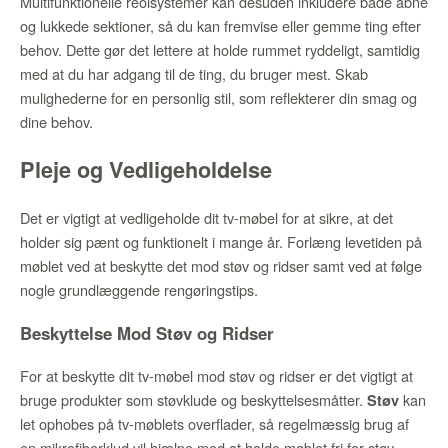
Multifunktionelle reolsystemer kan desuden inkludere både åbne
og lukkede sektioner, så du kan fremvise eller gemme ting efter
behov. Dette gør det lettere at holde rummet ryddeligt, samtidig
med at du har adgang til de ting, du bruger mest. Skab
mulighederne for en personlig stil, som reflekterer din smag og
dine behov.
Pleje og Vedligeholdelse
Det er vigtigt at vedligeholde dit tv-møbel for at sikre, at det
holder sig pænt og funktionelt i mange år. Forlæng levetiden på
møblet ved at beskytte det mod støv og ridser samt ved at følge
nogle grundlæggende rengøringstips.
Beskyttelse Mod Støv og Ridser
For at beskytte dit tv-møbel mod støv og ridser er det vigtigt at
bruge produkter som støvklude og beskyttelsesmåtter.
kan
Støv
let ophobes på tv-møblets overflader, så regelmæssig brug af
en mikrofiberklud vil hjælpe med at holde møblet fri for støv