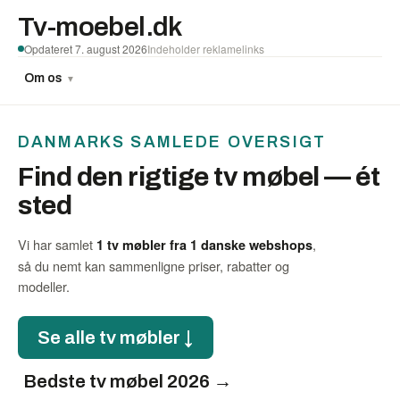
Tv-moebel.dk
Opdateret 7. august 2026
Indeholder reklamelinks
Om os
▼
DANMARKS SAMLEDE OVERSIGT
Find den rigtige tv møbel — ét
sted
Vi har samlet
,
1 tv møbler fra 1 danske webshops
så du nemt kan sammenligne priser, rabatter og
modeller.
Se alle tv møbler ↓
Bedste tv møbel 2026 →