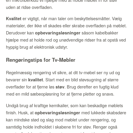
uden at ridse overfladen.
er vigtigt, når man taler om beskyttelsesmåtter. Vælg
Kvalitet
materialer, der ikke vil skades eller skrabe overfladen på møblet.
Derudover kan
såsom kabelbakker
opbevaringsløsninger
hjælpe med at holde rod og unødvendige ridser fra at opstå ved
hyppig brug af elektronisk udstyr.
Rengøringstips for Tv-Møbler
Regelmæssig rengøring vil sikre, at dit tv-møbel ser ny ud og
bevarer sin
. Start med en blid støvsugning af større
kvalitet
overflader for at fjerne løs
. Brug derefter en fugtig klud
støv
med en mild sæbeopløsning for at fjerne pletter og snavs.
Undgå brug af kraftige kemikalier, som kan beskadige møblets
finish. Husk, at
med lukkede skabsdøre
opbevaringsløsninger
kan mindske stød og slag mod møblet under rengøring, og
samtidig holde indholdet i skabene fri for støv. Rengør også