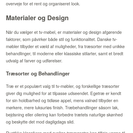
overveje for et rent og organiseret look.
Materialer og Design
Når du vælger et tv-møbel, er materialer og design afgørende
faktorer, som påvirker både stil og funktionalitet. Danske tv-
møbler tilbyder et væld af muligheder, fra træsorter med unikke
behandlinger, til moderne eller klassiske stilarter, samt et bredt
udvalg af farver og udførelser.
Træsorter og Behandlinger
Træ er et populært valg til tv-møbler, og forskellige træsorter
giver dig mulighed for at tilpasse udseendet. Egetræ er kendt
for sin holdbarhed og tidløse appel, mens valnød tilbyder en
mørkere, mere luksuriøs finish. Træbehandlinger såsom lak,
bejdsning eller oliering kan forbedre trætets naturlige skønhed
og beskytte det mod dagligdags slid.
Rustikke klassikere med synlige træmønstre kan tilføje varme til