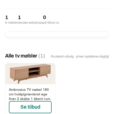
1
1
0
tv møbler
danske webshops
på tilbud nu
Alle tv møbler
(1)
Kurateret udvalg · priser opdateres dagligt
Ambrosius TV møbel 180
cm hvidpigmenteret ege
finer 2 skabe 1 åbent rum.
Se tilbud